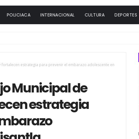
POLICIACA
INTERNACIONAL
CULTURA
DEPORTES
y fortalecen estrategia para prevenir el embarazo adolescente en
jo Municipal de
lecen estrategia
 embarazo
isantla