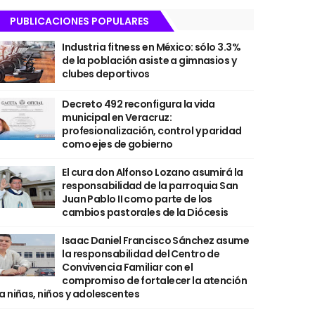
PUBLICACIONES POPULARES
Industria fitness en México: sólo 3.3%
de la población asiste a gimnasios y
clubes deportivos
Decreto 492 reconfigura la vida
municipal en Veracruz:
profesionalización, control y paridad
como ejes de gobierno
El cura don Alfonso Lozano asumirá la
responsabilidad de la parroquia San
Juan Pablo II como parte de los
cambios pastorales de la Diócesis
Isaac Daniel Francisco Sánchez asume
la responsabilidad del Centro de
Convivencia Familiar con el
compromiso de fortalecer la atención
a niñas, niños y adolescentes