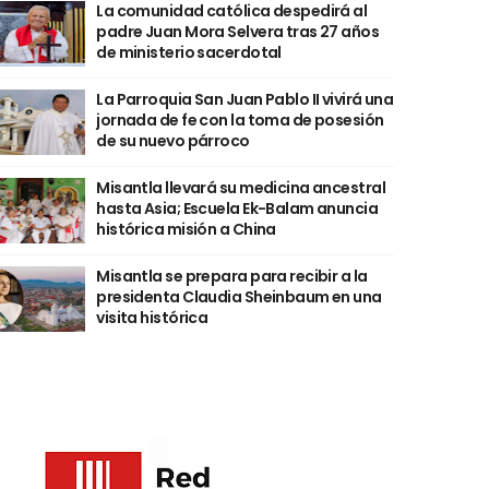
La comunidad católica despedirá al
padre Juan Mora Selvera tras 27 años
de ministerio sacerdotal
La Parroquia San Juan Pablo II vivirá una
jornada de fe con la toma de posesión
de su nuevo párroco
Misantla llevará su medicina ancestral
hasta Asia; Escuela Ek-Balam anuncia
histórica misión a China
Misantla se prepara para recibir a la
presidenta Claudia Sheinbaum en una
visita histórica