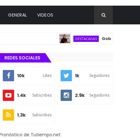
GENERAL
VIDEOS
Gobierno federal descar
DESTACADAS
REDES SOCIALES
10k
1k
Likes
Seguidores
1.4k
2.9k
Subscribes
Seguidores
1.3k
Subscribes
Pronóstico de Tutiempo.net