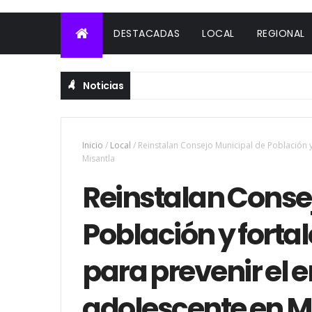
DESTACADAS
LOCAL
REGIONAL
Noticias
Inicio
/
Local
/
Reinstalan Consejo Municipal de Población 
Misantla
Reinstalan Conse
Población y forta
para prevenir el
adolescente en M