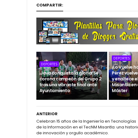
COMPARTIR:
DEPORTES
DEPORTES
¡Lo Vuelve h
¡Java conquista la gloria! Se
Pérez vuelve
corona campeón del Grupo 2
y enaltece 
tras una vibrante final ante
Misantla en 
Ayuntamiento
Máster
ANTERIOR
Celebran 15 años de la Ingeniería en Tecnologías
de la Información en el TecNM Misantla: una histori
de innovación y orgullo académico.