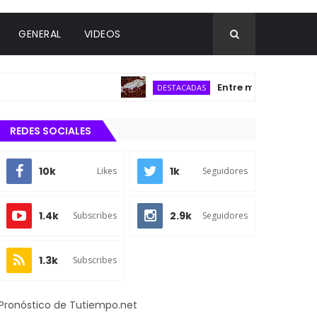
GENERAL
VIDEOS
Entre manzanas y flores,
DESTACADAS
REDES SOCIALES
10k
1k
Likes
Seguidores
1.4k
2.9k
Subscribes
Seguidores
1.3k
Subscribes
Pronóstico de Tutiempo.net