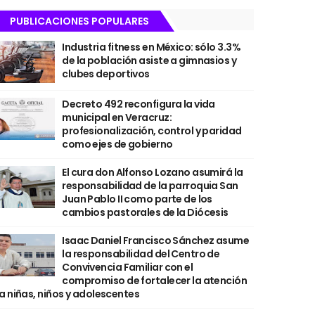
PUBLICACIONES POPULARES
Industria fitness en México: sólo 3.3%
de la población asiste a gimnasios y
clubes deportivos
Decreto 492 reconfigura la vida
municipal en Veracruz:
profesionalización, control y paridad
como ejes de gobierno
El cura don Alfonso Lozano asumirá la
responsabilidad de la parroquia San
Juan Pablo II como parte de los
cambios pastorales de la Diócesis
Isaac Daniel Francisco Sánchez asume
la responsabilidad del Centro de
Convivencia Familiar con el
compromiso de fortalecer la atención
a niñas, niños y adolescentes