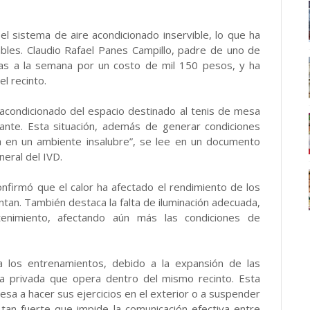
el sistema de aire acondicionado inservible, lo que ha
les. Claudio Rafael Panes Campillo, padre de uno de
días a la semana por un costo de mil 150 pesos, y ha
l recinto.
acondicionado del espacio destinado al tenis de mesa
ante. Esta situación, además de generar condiciones
ta en un ambiente insalubre”, se lee en un documento
neral del IVD.
nfirmó que el calor ha afectado el rendimiento de los
ntan. También destaca la falta de iluminación adecuada,
enimiento, afectando aún más las condiciones de
a los entrenamientos, debido a la expansión de las
la privada que opera dentro del mismo recinto. Esta
mesa a hacer sus ejercicios en el exterior o a suspender
 tan fuerte que impide la comunicación efectiva entre