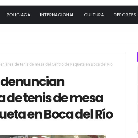
POLICIACA
INTERNACIONAL
CULTURA
DEPORTES
en área de tenis de mesa del Centro de Raqueta en Boca del Río
a denuncian
 de tenis de mesa
ueta en Boca del Río