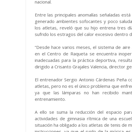
nacional.
Entre las principales anomalías señaladas está 
generado ambientes sofocantes y poco saludab
los atletas, reveló que su hijo entrena tres 
sufrido los estragos del calor excesivo dentro de
“Desde hace varios meses, el sistema de aire 
en el Centro de Raqueta se encuentra inoper
inadecuadas para la práctica deportiva, resul
dirigido a Crisanto Grajales Valencia, director ge
El entrenador Sergio Antonio Cárdenas Peña co
atletas, pero no es el único problema que enfre
ya que las lámparas no han recibido mant
entrenamiento.
A ello se suma la reducción del espacio par
actividades de gimnasia rítmica de una escue
situación ha obligado a los atletas de tenis de 
instrucciones, ya que el ruido de la música es