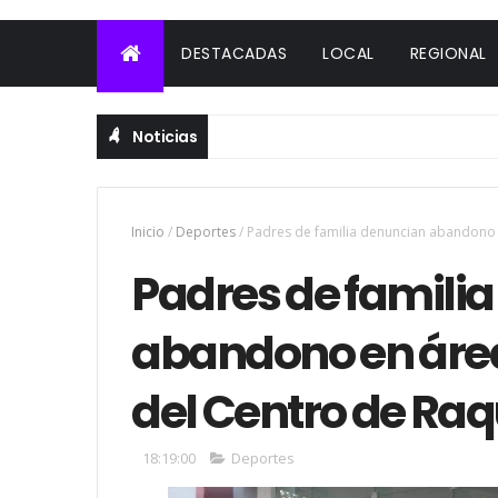
DESTACADAS
LOCAL
REGIONAL
Noticias
Inicio
/
Deportes
/
Padres de familia denuncian abandono 
Padres de famili
abandono en área
del Centro de Raq
18:19:00
Deportes