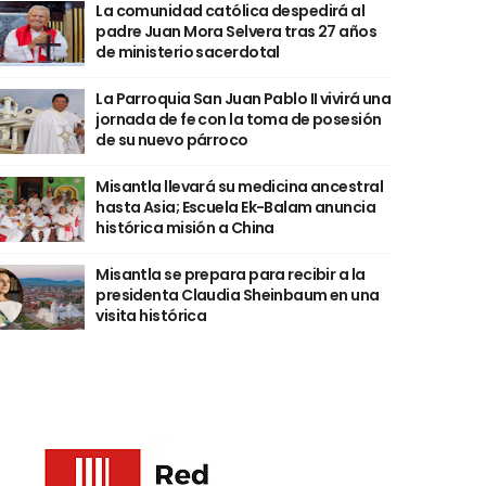
La comunidad católica despedirá al
padre Juan Mora Selvera tras 27 años
de ministerio sacerdotal
La Parroquia San Juan Pablo II vivirá una
jornada de fe con la toma de posesión
de su nuevo párroco
Misantla llevará su medicina ancestral
hasta Asia; Escuela Ek-Balam anuncia
histórica misión a China
Misantla se prepara para recibir a la
presidenta Claudia Sheinbaum en una
visita histórica