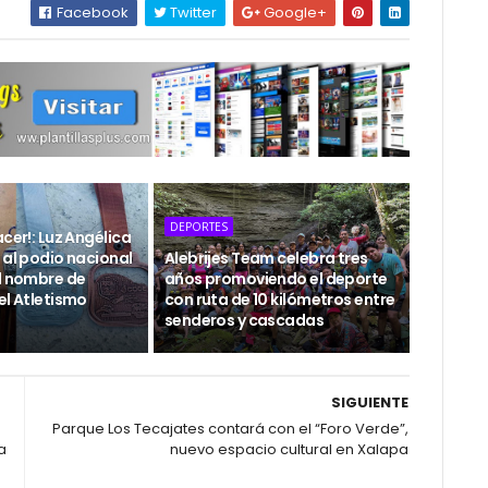
Facebook
Twitter
Google+
DEPORTES
acer!: Luz Angélica
 al podio nacional
Alebrijes Team celebra tres
el nombre de
años promoviendo el deporte
el Atletismo
con ruta de 10 kilómetros entre
senderos y cascadas
SIGUIENTE
Parque Los Tecajates contará con el “Foro Verde”,
a
nuevo espacio cultural en Xalapa