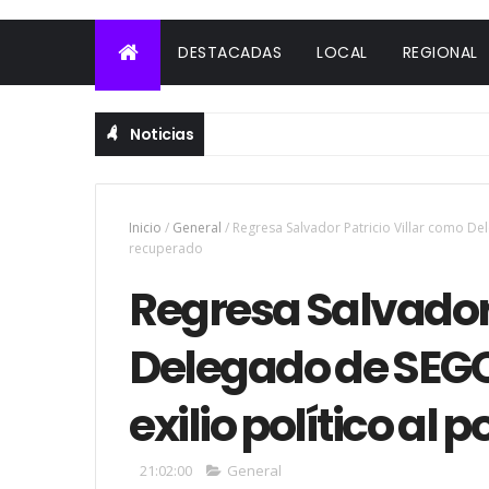
DESTACADAS
LOCAL
REGIONAL
Noticias
Inicio
/
General
/
Regresa Salvador Patricio Villar como De
recuperado
Regresa Salvador 
Delegado de SEGO
exilio político al
21:02:00
General