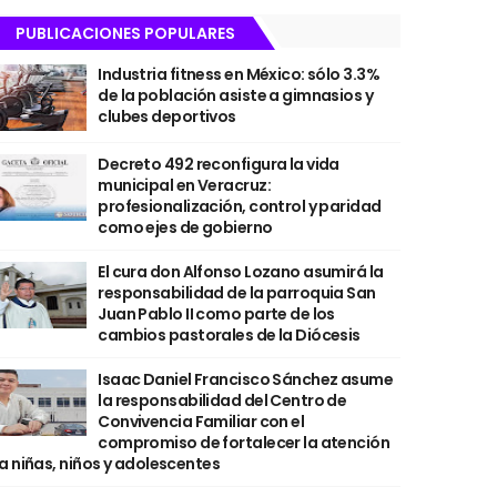
PUBLICACIONES POPULARES
Industria fitness en México: sólo 3.3%
de la población asiste a gimnasios y
clubes deportivos
Decreto 492 reconfigura la vida
municipal en Veracruz:
profesionalización, control y paridad
como ejes de gobierno
El cura don Alfonso Lozano asumirá la
responsabilidad de la parroquia San
Juan Pablo II como parte de los
cambios pastorales de la Diócesis
Isaac Daniel Francisco Sánchez asume
la responsabilidad del Centro de
Convivencia Familiar con el
compromiso de fortalecer la atención
a niñas, niños y adolescentes