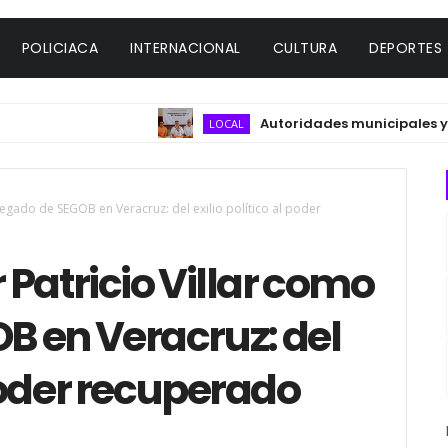
POLICIACA
INTERNACIONAL
CULTURA
DEPORTES
Autoridades municipales y del s
LOCAL
legado de SEGOB en Veracruz: del exilio político al poder
Patricio Villar como
B en Veracruz: del
 poder recuperado