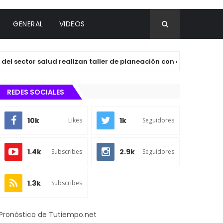
GENERAL
VIDEOS
ector salud realizan taller de planeación con agentes y subage
REDES SOCIALES
10k
1k
Likes
Seguidores
1.4k
2.9k
Subscribes
Seguidores
1.3k
Subscribes
Pronóstico de Tutiempo.net