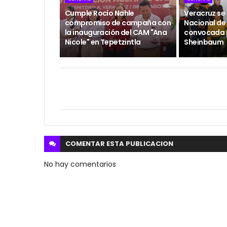
Cumple Rocío Nahle
Veracruz se
compromiso de campaña con
Nacional de
la inauguración del CAM "Ana
convocada 
Nicole" en Tepetzintla
Sheinbaum
COMENTAR ESTA
PUBLICACION
No hay comentarios