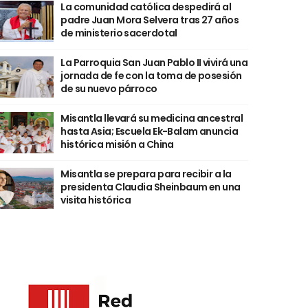
La comunidad católica despedirá al
padre Juan Mora Selvera tras 27 años
de ministerio sacerdotal
La Parroquia San Juan Pablo II vivirá una
jornada de fe con la toma de posesión
de su nuevo párroco
Misantla llevará su medicina ancestral
hasta Asia; Escuela Ek-Balam anuncia
histórica misión a China
Misantla se prepara para recibir a la
presidenta Claudia Sheinbaum en una
visita histórica