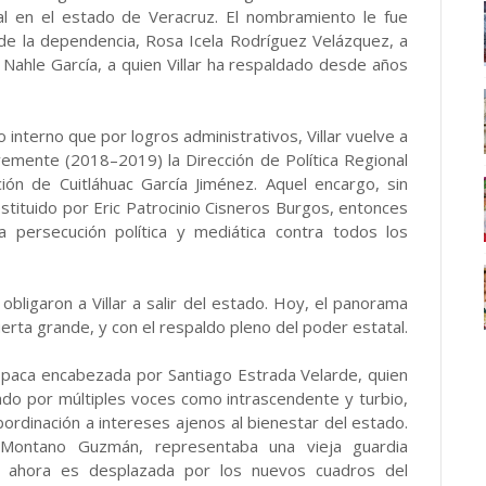
l en el estado de Veracruz. El nombramiento le fue
 de la dependencia, Rosa Icela Rodríguez Velázquez, a
 Nahle García, a quien Villar ha respaldado desde años
 interno que por logros administrativos, Villar vuelve a
emente (2018–2019) la Dirección de Política Regional
ión de Cuitláhuac García Jiménez. Aquel encargo, sin
ituido por Eric Patrocinio Cisneros Burgos, entonces
 persecución política y mediática contra todos los
ligaron a Villar a salir del estado. Hoy, el panorama
puerta grande, y con el respaldo pleno del poder estatal.
opaca encabezada por Santiago Estrada Velarde, quien
ado por múltiples voces como intrascendente y turbio,
rdinación a intereses ajenos al bienestar del estado.
o Montano Guzmán, representaba una vieja guardia
ue ahora es desplazada por los nuevos cuadros del