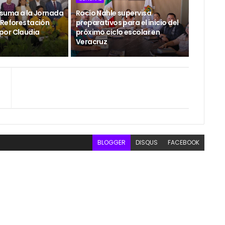
 suma a la Jornada
Rocío Nahle supervisa
 Reforestación
preparativos para el inicio del
por Claudia
próximo ciclo escolar en
Veracruz
BLOGGER
DISQUS
FACEBOOK