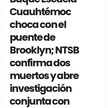
Cuauhtémoc
choca con el
puente de
Brooklyn; NTSB
confirma dos
muertos y abre
investigación
conjunta con