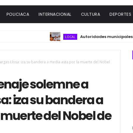
POLICIACA
INTERNACIONAL
CULTURA
DEPORTES
Autoridades municipales y del 
LOCAL
rgas Llosa: iza su bandera a media asta por la muerte del Nobel
enaje solemne a
a: iza su bandera a
 muerte del Nobel de