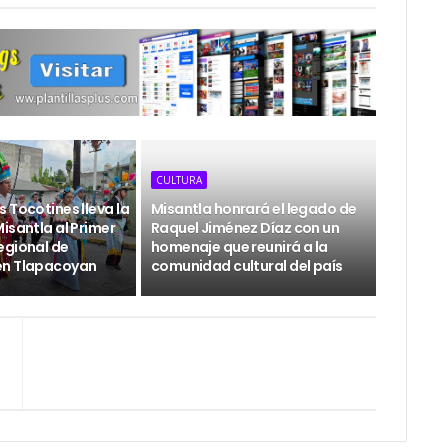
CULTURA
 Tocotines lleva la
Misantla honrará el legado de
isantla al Primer
Raquel Jiménez Díaz con un
egional de
homenaje que reunirá a la
en Tlapacoyan
comunidad cultural del país