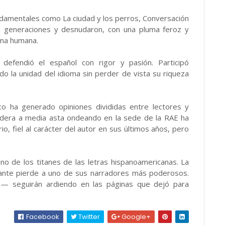
ndamentales como La ciudad y los perros, Conversación
on generaciones y desnudaron, con una pluma feroz y
alma humana.
efendió el español con rigor y pasión. Participó
do la unidad del idioma sin perder de vista su riqueza
co ha generado opiniones divididas entre lectores y
bandera a media asta ondeando en la sede de la RAE ha
o, fiel al carácter del autor en sus últimos años, pero
uno de los titanes de las letras hispanoamericanas. La
lante pierde a uno de sus narradores más poderosos.
— seguirán ardiendo en las páginas que dejó para
Facebook
Twitter
Google+