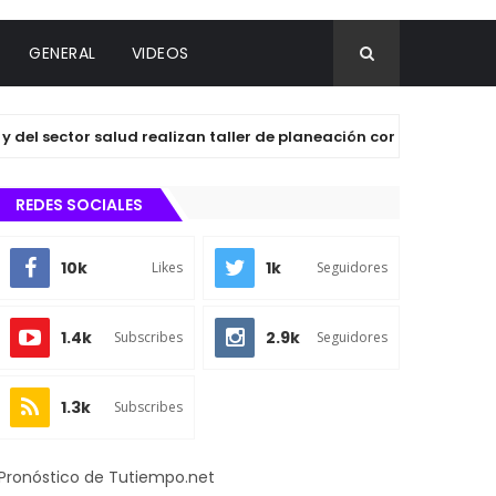
GENERAL
VIDEOS
sector salud realizan taller de planeación con agentes y subag
REDES SOCIALES
10k
1k
Likes
Seguidores
1.4k
2.9k
Subscribes
Seguidores
1.3k
Subscribes
Pronóstico de Tutiempo.net