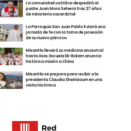
La comunidad católica despedirá al
padre Juan Mora Selvera tras 27 años
de ministerio sacerdotal
La Parroquia San Juan Pablo II vivirá una
jornada de fe con la toma de posesión
de su nuevo párroco
Misantla llevará su medicina ancestral
hasta Asia; Escuela Ek-Balam anuncia
histórica misión a China
Misantla se prepara para recibir a la
presidenta Claudia Sheinbaum en una
visita histórica