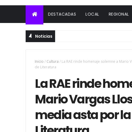
DESTACADAS
LOCAL
REGIONAL
Noticias
Inicio
/
Cultura
/
La RAE rinde homenaje solemne a Mario Va
de Literatura
La RAE rinde hom
Mario Vargas Llos
media asta por la
Literatura