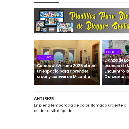
CULTURA
CULTURA
Danza de Los
Cursos de Verano 2026 abren
esencia de M
un espacio para aprender,
Encuentro R
crear y convivir en Misantla
Danzantes 
ANTERIOR
En plena temporada de calor, llamado urgente a
cuidar el vital líquido