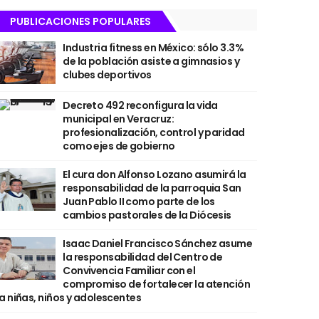
PUBLICACIONES POPULARES
Industria fitness en México: sólo 3.3%
de la población asiste a gimnasios y
clubes deportivos
Decreto 492 reconfigura la vida
municipal en Veracruz:
profesionalización, control y paridad
como ejes de gobierno
El cura don Alfonso Lozano asumirá la
responsabilidad de la parroquia San
Juan Pablo II como parte de los
cambios pastorales de la Diócesis
Isaac Daniel Francisco Sánchez asume
la responsabilidad del Centro de
Convivencia Familiar con el
compromiso de fortalecer la atención
a niñas, niños y adolescentes