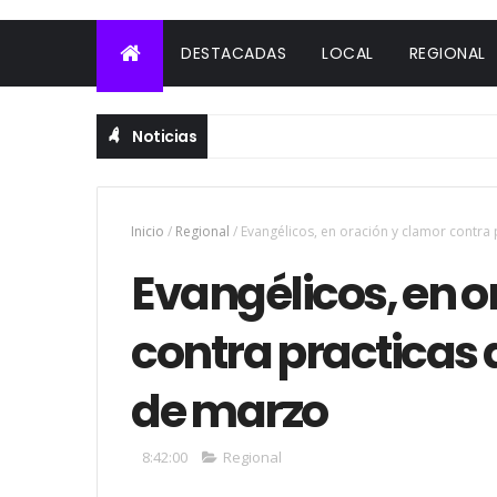
DESTACADAS
LOCAL
REGIONAL
Noticias
Inicio
/
Regional
/
Evangélicos, en oración y clamor contra
Evangélicos, en o
contra practicas 
de marzo
8:42:00
Regional