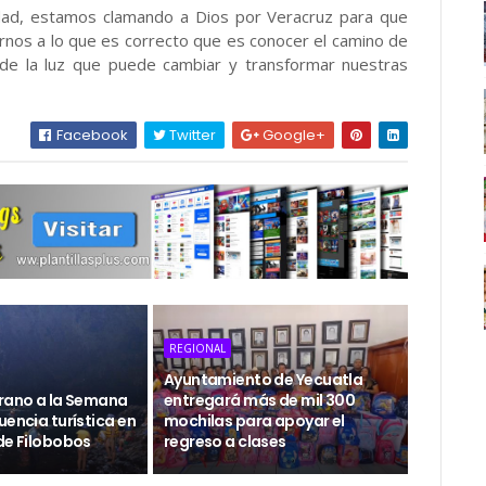
dad, estamos clamando a Dios por Veracruz para que
arnos a lo que es correcto que es conocer el camino de
o de la luz que puede cambiar y transformar nuestras
Facebook
Twitter
Google+
REGIONAL
Ayuntamiento de Yecuatla
erano a la Semana
entregará más de mil 300
uencia turística en
mochilas para apoyar el
de Filobobos
regreso a clases