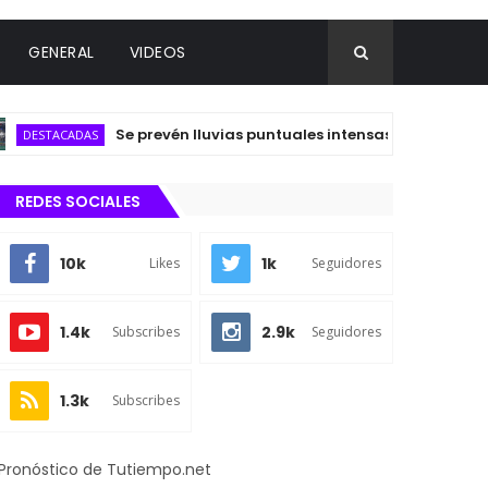
GENERAL
VIDEOS
Se prevén lluvias puntuales intensas en zonas de Oa
ESTACADAS
REDES SOCIALES
10k
1k
Likes
Seguidores
1.4k
2.9k
Subscribes
Seguidores
1.3k
Subscribes
Pronóstico de Tutiempo.net