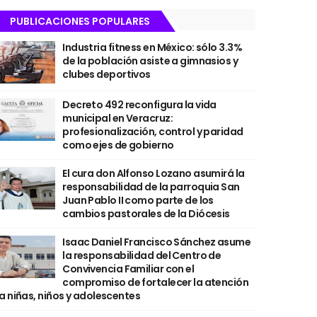
PUBLICACIONES POPULARES
Industria fitness en México: sólo 3.3%
de la población asiste a gimnasios y
clubes deportivos
Decreto 492 reconfigura la vida
municipal en Veracruz:
profesionalización, control y paridad
como ejes de gobierno
El cura don Alfonso Lozano asumirá la
responsabilidad de la parroquia San
Juan Pablo II como parte de los
cambios pastorales de la Diócesis
Isaac Daniel Francisco Sánchez asume
la responsabilidad del Centro de
Convivencia Familiar con el
compromiso de fortalecer la atención
a niñas, niños y adolescentes