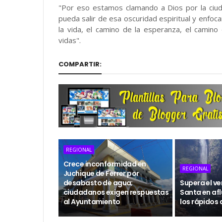
"Por eso estamos clamando a Dios por la ciu
pueda salir de esa oscuridad espiritual y enfoc
la vida, el camino de la esperanza, el camin
vidas".
COMPARTIR:
REGIONAL
Crece inconformidad en
REGIONAL
Juchique de Ferrer por
desabasto de agua;
Supera el v
ciudadanos exigen respuestas
Santa en afl
al Ayuntamiento
los rápidos 