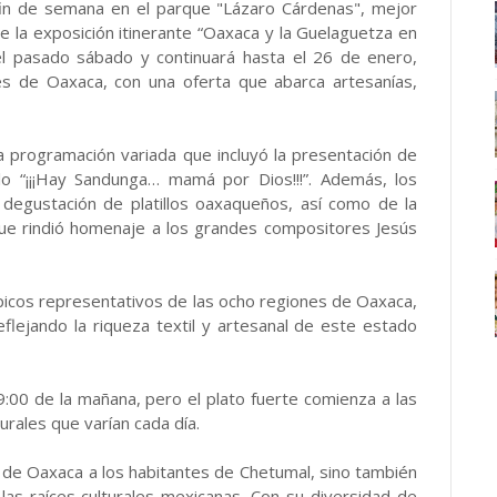
fin de semana en el parque "Lázaro Cárdenas", mejor
 la exposición itinerante “Oaxaca y la Guelaguetza en
 el pasado sábado y continuará hasta el 26 de enero,
nes de Oaxaca, con una oferta que abarca artesanías,
 programación variada que incluyó la presentación de
ulo “¡¡¡Hay Sandunga… mamá por Dios!!!”. Además, los
a degustación de platillos oaxaqueños, así como de la
que rindió homenaje a los grandes compositores Jesús
picos representativos de las ocho regiones de Oaxaca,
lejando la riqueza textil y artesanal de este estado
9:00 de la mañana, pero el plato fuerte comienza a las
turales que varían cada día.
a de Oaxaca a los habitantes de Chetumal, sino también
las raíces culturales mexicanas. Con su diversidad de