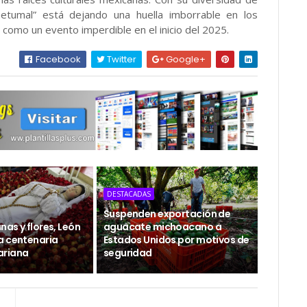
hetumal” está dejando una huella imborrable en los
 como un evento imperdible en el inicio del 2025.
Facebook
Twitter
Google+
DESTACADAS
Suspenden exportación de
as y flores, León
aguacate michoacano a
a centenaria
Estados Unidos por motivos de
ariana
seguridad