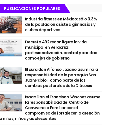
PUBLICACIONES POPULARES
Industria fitness en México: sólo 3.3%
de la población asiste a gimnasios y
clubes deportivos
Decreto 492 reconfigura la vida
municipal en Veracruz:
profesionalización, control y paridad
como ejes de gobierno
El cura don Alfonso Lozano asumirá la
responsabilidad de la parroquia San
Juan Pablo II como parte de los
cambios pastorales de la Diócesis
Isaac Daniel Francisco Sánchez asume
la responsabilidad del Centro de
Convivencia Familiar con el
compromiso de fortalecer la atención
a niñas, niños y adolescentes