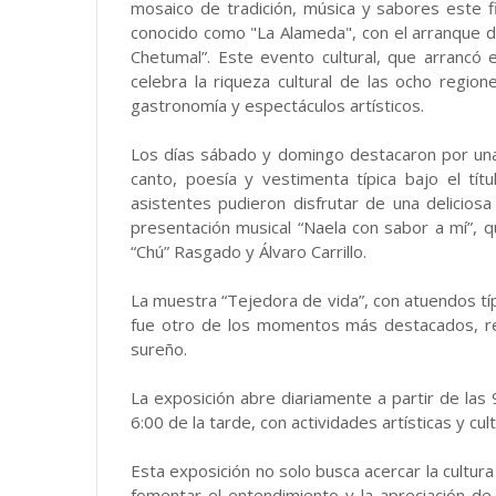
mosaico de tradición, música y sabores este 
conocido como "La Alameda", con el arranque de
Chetumal”. Este evento cultural, que arrancó
celebra la riqueza cultural de las ocho regio
gastronomía y espectáculos artísticos.
Los días sábado y domingo destacaron por una
canto, poesía y vestimenta típica bajo el tít
asistentes pudieron disfrutar de una delicios
presentación musical “Naela con sabor a mí”, 
“Chú” Rasgado y Álvaro Carrillo.
La muestra “Tejedora de vida”, con atuendos tí
fue otro de los momentos más destacados, ref
sureño.
La exposición abre diariamente a partir de las 
6:00 de la tarde, con actividades artísticas y cul
Esta exposición no solo busca acercar la cultur
fomentar el entendimiento y la apreciación de 