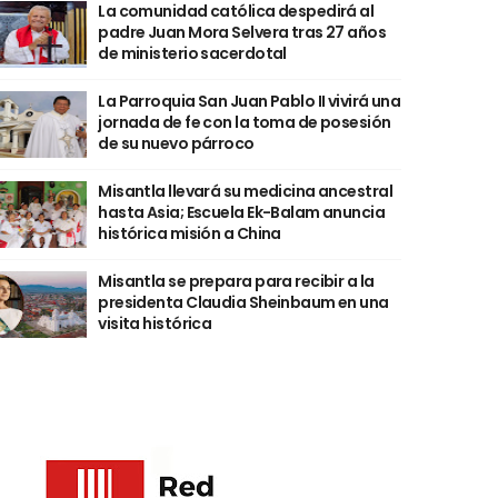
La comunidad católica despedirá al
padre Juan Mora Selvera tras 27 años
de ministerio sacerdotal
La Parroquia San Juan Pablo II vivirá una
jornada de fe con la toma de posesión
de su nuevo párroco
Misantla llevará su medicina ancestral
hasta Asia; Escuela Ek-Balam anuncia
histórica misión a China
Misantla se prepara para recibir a la
presidenta Claudia Sheinbaum en una
visita histórica