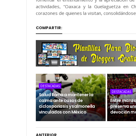
actividades, “Oaxaca y la Guelaguetza en C
corazones de quienes la visitan, consolidándose
COMPARTIR:
DESTACADAS
DESTACADAS
Salud llama a mantener la
calma ante casos de
Entre manzan
ciclosporiasis y salmonella
preserva un
vinculados con México
devoción m
ANTERIOR