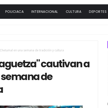
POLICIACA
INTERNACIONAL
CULTURA
DEPORTES
 Chetumal en una semana de tradición y cultura
laguetza" cautivan a
 semana de
a