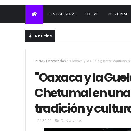
DESTACADAS
LOCAL
REGIONAL
Noticias
Inicio
/
Destacadas
/
"Oaxaca y la Guelaguetza" cautivan a
"Oaxaca y la Gue
Chetumal en una
tradición y cultur
21:30:00
Destacadas