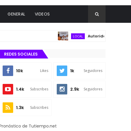
GENERAL
VIDEOS
Autoridades municipales y
LOCAL
REDES SOCIALES
10k
1k
Likes
Seguidores
1.4k
2.9k
Subscribes
Seguidores
1.3k
Subscribes
Pronóstico de Tutiempo.net