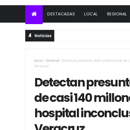
DESTACADAS
LOCAL
REGIONAL
Noticias
Inicio
/
General
/
Detectan presunto daño patrimonial de ca
Veracruz
Detectan presunt
de casi 140 millo
hospital inconclu
Veracruz