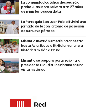
La comunidad católica despedirá al
padre Juan Mora Selvera tras 27 años
de ministerio sacerdotal
La Parroquia San Juan Pablo II vivirá una
jornada de fe con la toma de posesión
de su nuevo párroco
Misantla llevará su medicina ancestral
hasta Asia; Escuela Ek-Balam anuncia
histórica misión a China
Misantla se prepara para recibir a la
presidenta Claudia Sheinbaum en una
visita histórica