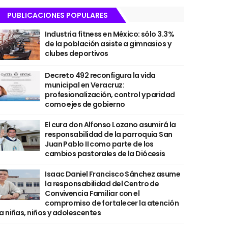
PUBLICACIONES POPULARES
Industria fitness en México: sólo 3.3%
de la población asiste a gimnasios y
clubes deportivos
Decreto 492 reconfigura la vida
municipal en Veracruz:
profesionalización, control y paridad
como ejes de gobierno
El cura don Alfonso Lozano asumirá la
responsabilidad de la parroquia San
Juan Pablo II como parte de los
cambios pastorales de la Diócesis
Isaac Daniel Francisco Sánchez asume
la responsabilidad del Centro de
Convivencia Familiar con el
compromiso de fortalecer la atención
a niñas, niños y adolescentes