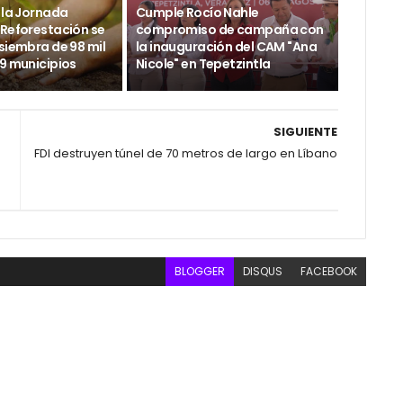
 la Jornada
Cumple Rocío Nahle
 Reforestación se
compromiso de campaña con
siembra de 98 mil
la inauguración del CAM "Ana
29 municipios
Nicole" en Tepetzintla
SIGUIENTE
FDI destruyen túnel de 70 metros de largo en Líbano
BLOGGER
DISQUS
FACEBOOK