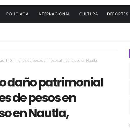
POLICIACA
INTERNACIONAL
CULTURA
DEPORTES
si 140 millones de pesos en hospital inconcluso en Nautla,
o daño patrimonial
nes de pesos en
so en Nautla,