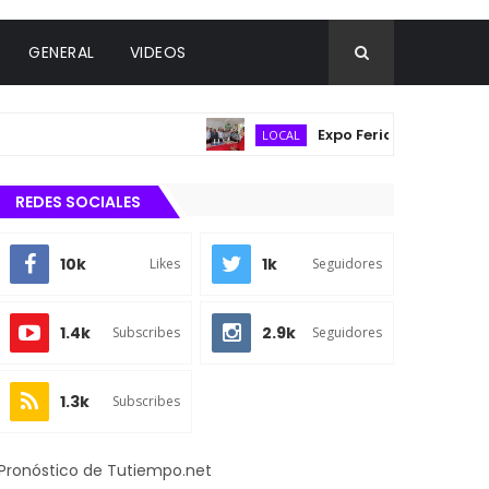
GENERAL
VIDEOS
Expo Feria Agropecuaria re
LOCAL
REDES SOCIALES
10k
1k
Likes
Seguidores
1.4k
2.9k
Subscribes
Seguidores
1.3k
Subscribes
Pronóstico de Tutiempo.net