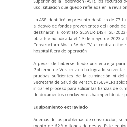
Superior de la Federación (ASF), los recursos 
uso, situación que quedó reflejada en la revisió
La ASF identificó un presunto desfalco de 77.1 
al desvío de fondos provenientes del Fondo de I
destinaron al contrato SESVER-DIS-FISE-2023-
obra fue adjudicada el 19 de mayo de 2023 a l
Constructora Albalo SA de CV, el contrato fue r
hospital fuera de operación.
A pesar de haberse fijado una entrega para m
Gobierno de Veracruz no ha logrado solventar 
pruebas suficientes de la culminación ni del
Secretaría de Salud de Veracruz (SESVER) solici
iniciar el proceso para aplicar las fianzas de cu
de documentos concluyentes ha impedido dar por
Equipamiento extraviado
Además de los problemas de construcción, se ha
monto de 62.8 millones de pesos. Este equip