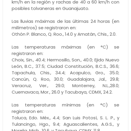
km/h en la región y rachas de 40 a 60 km/h con
posibles tolvaneras en Guanajuato.
Las lluvias máximas de las últimas 24 horas (en
milímetros) se registraron en:
Othón P. Blanco, Q. Roo., 14.0 y Amatán, Chis., 2.0.
Las temperaturas máximas (en °C) se
registraron en:
Choix, Sin., 40.4; Hermosillo, Son., 40.0; Ejido Nuevo
León, B.C., 37.5; Ciudad Constitución, B.C.S., 36.6;
Tapachula, Chis., 34.4; Acapulco, Gro., 35.0;
Cancún, Q. Roo, 30.0; Guadalajara, Jal., 29.8;
Veracruz, Ver., 29.0; Monterrey, N.L.,28.0;
Cuernavaca, Mor., 26.0 y Tacubaya, CDMX, 24.2.
Las temperaturas mínimas (en °C) se
registraron en:
Toluca, Edo. Méx., 4.4; San Luis Potosí, S. L. P., y
Tulancingo, Hgo., 9.4; Aguascalientes, A.G.S., y
Morelia, Mich., 10.6, y Tacubaya, CDMX, 11.8.