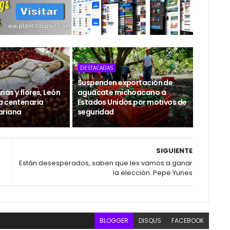
DESTACADAS
Suspenden exportación de
as y flores, León
aguacate michoacano a
a centenaria
Estados Unidos por motivos de
ariana
seguridad
SIGUIENTE
Están desesperados, saben que les vamos a ganar
la elección: Pepe Yunes
BLOGGER
DISQUS
FACEBOOK