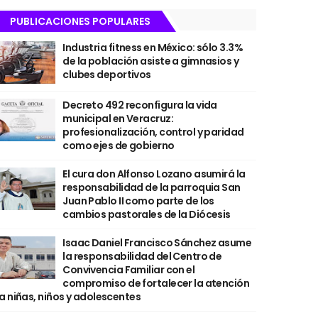
PUBLICACIONES POPULARES
Industria fitness en México: sólo 3.3%
de la población asiste a gimnasios y
clubes deportivos
Decreto 492 reconfigura la vida
municipal en Veracruz:
profesionalización, control y paridad
como ejes de gobierno
El cura don Alfonso Lozano asumirá la
responsabilidad de la parroquia San
Juan Pablo II como parte de los
cambios pastorales de la Diócesis
Isaac Daniel Francisco Sánchez asume
la responsabilidad del Centro de
Convivencia Familiar con el
compromiso de fortalecer la atención
a niñas, niños y adolescentes