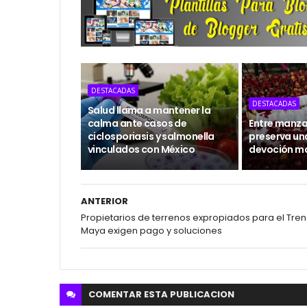
DESTACADAS
DESTACADAS
Salud llama a mantener la
calma ante casos de
Entre manzan
ciclosporiasis y salmonella
preserva un
vinculados con México
devoción m
ANTERIOR
Propietarios de terrenos expropiados para el Tren
Maya exigen pago y soluciones
COMENTAR ESTA
PUBLICACION