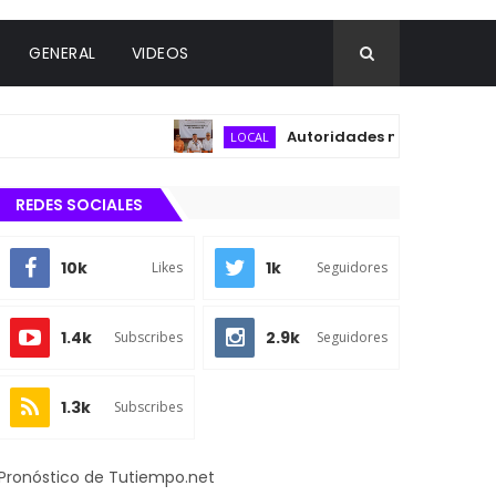
GENERAL
VIDEOS
Autoridades municipales y del s
LOCAL
REDES SOCIALES
10k
1k
Likes
Seguidores
1.4k
2.9k
Subscribes
Seguidores
1.3k
Subscribes
Pronóstico de Tutiempo.net