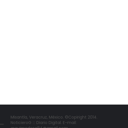
Misantla, Veracruz, México. ©Copiright 2014.
NoticieroG ::: Diario Digital. E-mail: