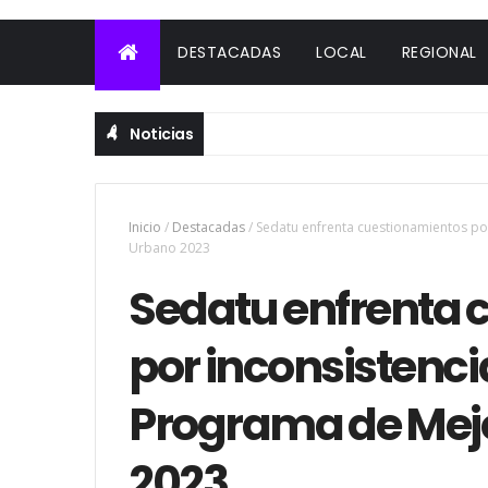
DESTACADAS
LOCAL
REGIONAL
Noticias
Inicio
/
Destacadas
/
Sedatu enfrenta cuestionamientos po
Urbano 2023
Sedatu enfrenta 
por inconsistenci
Programa de Mej
2023