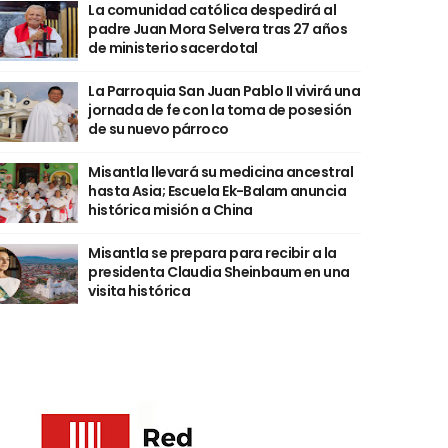
La comunidad católica despedirá al
padre Juan Mora Selvera tras 27 años
de ministerio sacerdotal
La Parroquia San Juan Pablo II vivirá una
jornada de fe con la toma de posesión
de su nuevo párroco
Misantla llevará su medicina ancestral
hasta Asia; Escuela Ek-Balam anuncia
histórica misión a China
Misantla se prepara para recibir a la
presidenta Claudia Sheinbaum en una
visita histórica