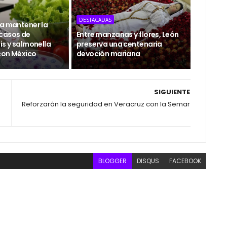
DESTACADAS
 a mantener la
casos de
Entre manzanas y flores, León
is y salmonella
preserva una centenaria
con México
devoción mariana
SIGUIENTE
Reforzarán la seguridad en Veracruz con la Semar
BLOGGER
DISQUS
FACEBOOK