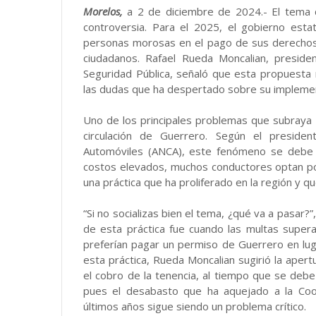
Morelos,
a 2 de diciembre de 2024.- El tema 
controversia. Para el 2025, el gobierno esta
personas morosas en el pago de sus derechos v
ciudadanos. Rafael Rueda Moncalian, presid
Seguridad Pública, señaló que esta propuesta 
las dudas que ha despertado sobre su implemen
Uno de los principales problemas que subraya
circulación de Guerrero. Según el preside
Automóviles (ANCA), este fenómeno se debe a
costos elevados, muchos conductores optan po
una práctica que ha proliferado en la región y qu
“Si no socializas bien el tema, ¿qué va a pasar?
de esta práctica fue cuando las multas super
preferían pagar un permiso de Guerrero en luga
esta práctica, Rueda Moncalian sugirió la aper
el cobro de la tenencia, al tiempo que se debe 
pues el desabasto que ha aquejado a la Coo
últimos años sigue siendo un problema crítico.