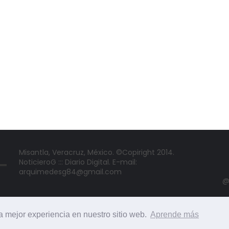
Misantla, Veracruz, México. ©Copiright 2014.
NoticieroG ::: Diario Digital. E-mail:
arquimedesg84@gmail.com
@
la mejor experiencia en nuestro sitio web.
Aprende más