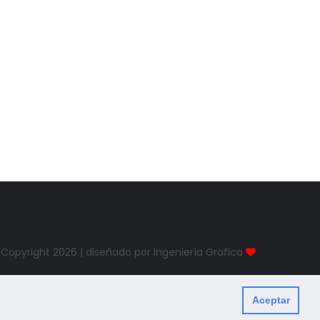
Copyright
2026 | diseñado por Ingeniería Grafica
Aceptar
Created By
ThemeXpose