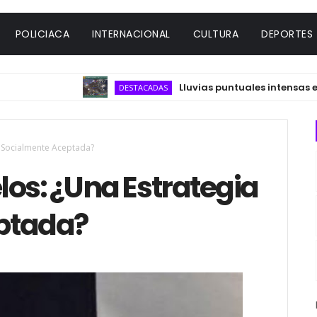
POLICIACA
INTERNACIONAL
CULTURA
DEPORTES
Lluvias puntuales intensas en Nay
DESTACADAS
a Socialmente Aceptada?
os: ¿Una Estrategia
ptada?