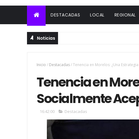
DESTACADAS
LOCAL
REGIONAL
Noticias
Inicio
/
Destacadas
/
Tenencia en Morelos: ¿Una Estrategi
Tenencia en Morel
Socialmente Ace
16:42:00
Destacadas