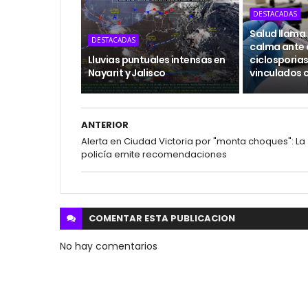
DESTACADAS
Salud llama
DESTACADAS
calma ante 
Lluvias puntuales intensas en
ciclosporias
Nayarit y Jalisco
vinculados 
ANTERIOR
Alerta en Ciudad Victoria por "monta choques": La
policía emite recomendaciones
COMENTAR ESTA
PUBLICACION
No hay comentarios