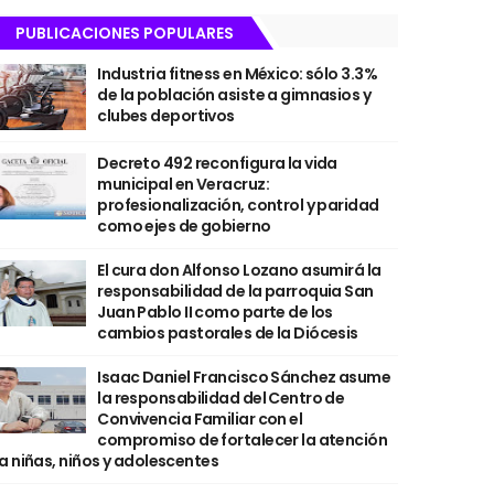
PUBLICACIONES POPULARES
Industria fitness en México: sólo 3.3%
de la población asiste a gimnasios y
clubes deportivos
Decreto 492 reconfigura la vida
municipal en Veracruz:
profesionalización, control y paridad
como ejes de gobierno
El cura don Alfonso Lozano asumirá la
responsabilidad de la parroquia San
Juan Pablo II como parte de los
cambios pastorales de la Diócesis
Isaac Daniel Francisco Sánchez asume
la responsabilidad del Centro de
Convivencia Familiar con el
compromiso de fortalecer la atención
a niñas, niños y adolescentes