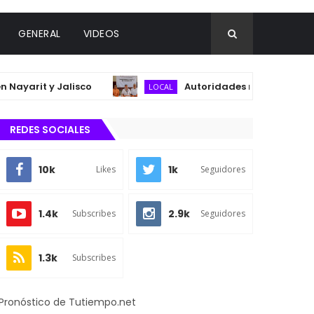
GENERAL
VIDEOS
arit y Jalisco
Autoridades municipales y del 
LOCAL
REDES SOCIALES
10k
1k
Likes
Seguidores
1.4k
2.9k
Subscribes
Seguidores
1.3k
Subscribes
Pronóstico de Tutiempo.net